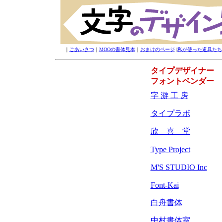
｜
ごあいさつ
｜
MOOの書体見本
｜
おまけのページ
|
私が使った道具たち
タイプデザイナー
フォントベンダー
字 游 工 房
タイプラボ
欣 喜 堂
Type Project
M'S STUDIO Inc
Font-Kai
白舟書体
中村書体室