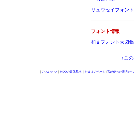
リュウセイフォント
フォント情報
和文フォント大図鑑
↑こ
｜
ごあいさつ
｜
MOOの書体見本
｜
おまけのページ
|
私が使った道具たち