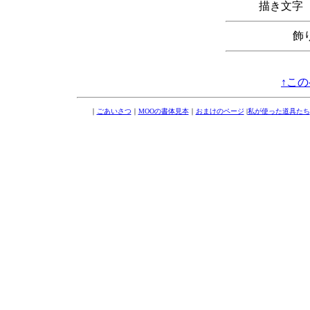
描き文
飾
↑こ
｜
ごあいさつ
｜
MOOの書体見本
｜
おまけのページ
|
私が使った道具たち