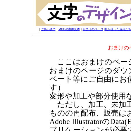
｜
ごあいさつ
｜
MOOの書体見本
｜
おまけのページ
|
私が使った道具たち
おまけのペ
ここはおまけのペー
おまけのページのダウン
ベート等にご自由にお
す）
変形や加工や部分使用
ただし、加工、未加工を
ものの再配布、販売は
Adobe Illustrator
プリケーションが必要で